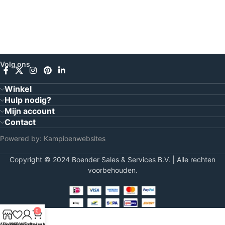
Volg ons
Winkel
Hulp nodig?
Mijn account
Contact
Powered by:
Kampioenwebsites
Copyright © 2024 Boender Sales & Services B.V. | Alle rechten
voorbehouden.
0
Winkel
Verlanglijst
Mijn account
Winkelwagen