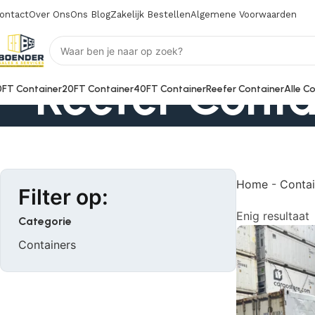
ontact
Over Ons
Ons Blog
Zakelijk Bestellen
Algemene Voorwaarden
Reefer Conta
0FT Container
20FT Container
40FT Container
Reefer Container
Alle C
Home
-
Contai
Filter op:
Enig resultaat
Categorie
Containers