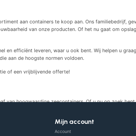
rtiment aan containers te koop aan. Ons familiebedrijf, gev
ouwbaarheid van onze producten. Of het nu gaat om opslag
el en efficiënt leveren, waar u ook bent. Wij helpen u graa
 die aan de hoogste normen voldoen.
 of een vrijblijvende offerte!
af van hoogwaardige zeecontainers. Of u nu op zoek bent 
rtiment aan dat voldoet aan internationale standaarden.
Mijn account
ikt voor een breed scala aan toepassingen. Vanuit onze lo
Account