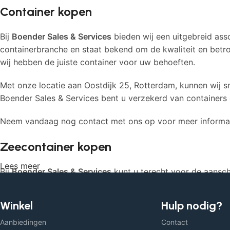
Container kopen
Bij
Boender Sales & Services
bieden wij een uitgebreid asso
containerbranche en staat bekend om de kwaliteit en betr
wij hebben de juiste container voor uw behoeften.
Met onze locatie aan Oostdijk 25, Rotterdam, kunnen wij sn
Boender Sales & Services bent u verzekerd van containers
Neem vandaag nog contact met ons op voor meer informatie
Zeecontainer kopen
Lees meer
Bij
Boender Sales & Services
kunt u terecht voor de aansch
opslag, of andere toepassingen, wij bieden een breed asso
Winkel
Hulp nodig?
Onze zeecontainers zijn duurzaam, weersbestendig en gesch
efficiënt leveren, zowel binnen Nederland als daarbuiten.
Aanbiedingen
Contact