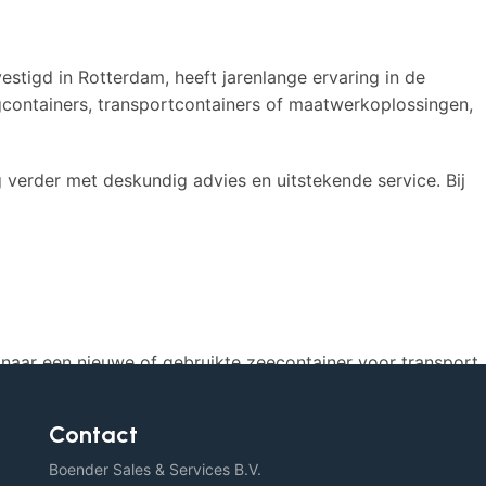
estigd in Rotterdam, heeft jarenlange ervaring in de
containers, transportcontainers of maatwerkoplossingen,
g verder met deskundig advies en uitstekende service. Bij
naar een nieuwe of gebruikte zeecontainer voor transport,
Contact
catie aan de Oostdijk 25 in Rotterdam kunnen wij snel en
Boender Sales & Services B.V.