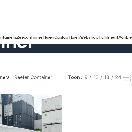
iner
ontainers
Zeecontainer Huren
Opslag Huren
Webshop Fulfilment
Aanbie
ners
-
Reefer Container
Toon
9
12
18
24