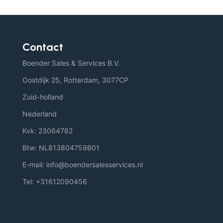
Contact
Boender Sales & Services B.V.
Oostdijk 25, Rotterdam, 3077CP
Zuid-holland
Nederland
Kvk: 23064782
Btw: NL813804759B01
E-mail: info@boendersalesservices.nl
Tel: +31612090456