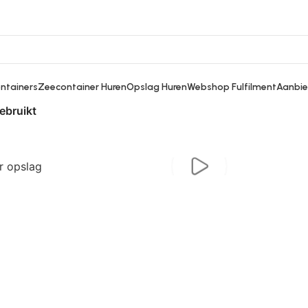
ontainers
Zeecontainer Huren
Opslag Huren
Webshop Fulfilment
Aanbie
ebruikt