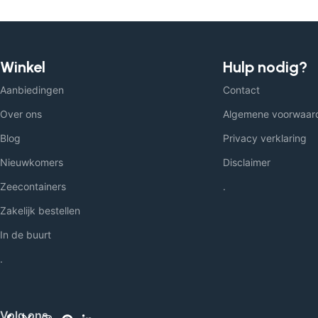
Winkel
Hulp nodig?
Aanbiedingen
Contact
Over ons
Algemene voorwaar
Blog
Privacy verklaring
Nieuwkomers
Disclaimer
Zeecontainers
.
Zakelijk bestellen
In de buurt
.
Volg ons