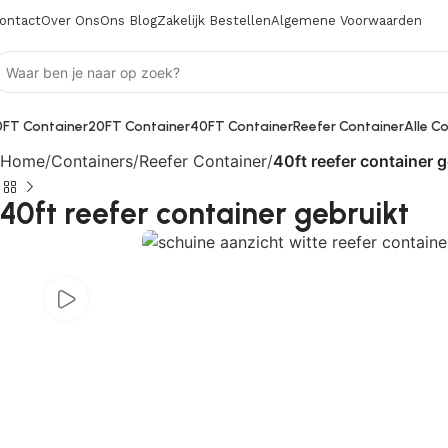
ontact
Over Ons
Ons Blog
Zakelijk Bestellen
Algemene Voorwaarden
0FT Container
20FT Container
40FT Container
Reefer Container
Alle C
Home
Containers
Reefer Container
40ft reefer container g
40ft reefer container gebruikt