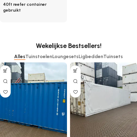
40ft reefer container
gebruikt
Wekelijkse Bestsellers!
Alles
Tuinstoelen
Loungesets
Ligbedden
Tuinsets