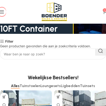
0
10FT Container
Filter
Geen producten gevonden die aan je zoekcriteria voldoen.
Wekelijkse Bestsellers!
Alles
Tuinstoelen
Loungesets
Ligbedden
Tuinsets