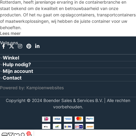
Rotterdam, heeft jarenlange ervaring in de containerbranche en
staat bekend om de kwaliteit en betrouwbaarheid van onze
producten. Of het nu gaat om opslagcontainers, transportcontainers
of maatwerkoplossingen, wij hebben de juiste container voor uw
behoeften.
Lees meer
Met onze locatie aan Oostdijk 25, Rotterdam, kunnen wij snel en
Volg ons
efficiënt leveren, waar u ook bent. Wij helpen u graag verder met
deskundig advies en uitstekende service. Bij Boender Sales &
Winkel
Services bent u verzekerd van containers die aan de hoogste
Hulp nodig?
normen voldoen.
Mijn account
Contact
Neem vandaag nog contact met ons op voor meer informatie of een
vrijblijvende offerte!
Powered by:
Kampioenwebsites
Zeecontainer kopen
Copyright © 2024 Boender Sales & Services B.V. | Alle rechten
voorbehouden.
Bij
Boender Sales & Services
kunt u terecht voor de aanschaf van
hoogwaardige zeecontainers. Of u nu op zoek bent naar een nieuwe
of gebruikte zeecontainer voor transport, opslag, of andere
toepassingen, wij bieden een breed assortiment aan dat voldoet aan
0